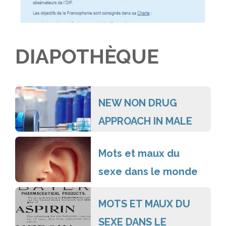
de bienveillance
DIAPOTHÈQUE
NEW NON DRUG
APPROACH IN MALE
SEXUAL
Mots et maux du
DYSFUNCTION
sexe dans le monde
francophone: la
Bulletin d’information – n°48 Juillet 2018
MOTS ET MAUX DU
France
SEXE DANS LE
EDITORIAL Chers collègues et amis A l’issue des