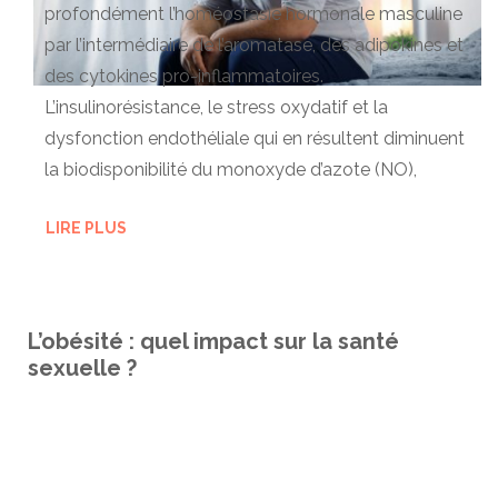
profondément l’homéostasie hormonale masculine
par l’intermédiaire de l’aromatase, des adipokines et
des cytokines pro-inflammatoires.
L’insulinorésistance, le stress oxydatif et la
dysfonction endothéliale qui en résultent diminuent
la biodisponibilité du monoxyde d’azote (NO),
LIRE PLUS
L’obésité : quel impact sur la santé
sexuelle ?