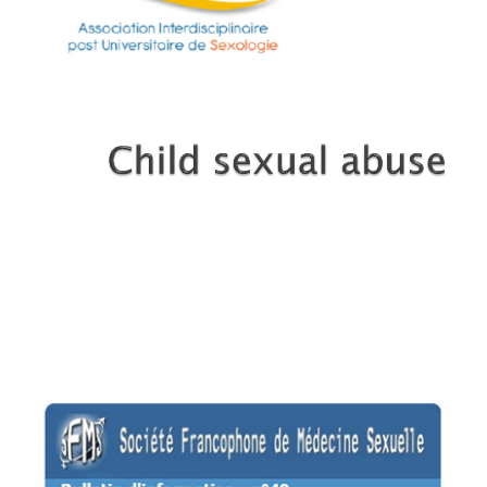
Bulletin d’information – n°50 Mai 2019
Editorial Chers collègues et amis Comme
annoncé lors du précédent bulletin, nous avons
réalisé un symposium conjoint avec l’AIUS
bilingue francais/anglais lors du 21 ème