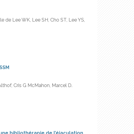
rticle de Lee WK, Lee SH, Cho ST, Lee YS,
ISSM
 Althof, Cris G McMahon, Marcel D.
’une bibliothérapie de l’éjaculation