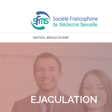
Aller
au
contenu
[WPSEO_BREADCRUMB]
EJACULATION