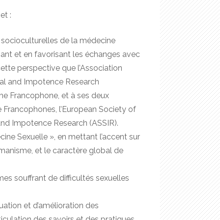
et :
és socioculturelles de la médecine
ant et en favorisant les échanges avec
ette perspective que l’Association
exual and Impotence Research
che Francophone, et à ses deux
e Francophones, l’European Society of
 and Impotence Research (ASSIR).
ne Sexuelle », en mettant l’accent sur
l’humanisme, et le caractère global de
s souffrant de difficultés sexuelles
uation et d’amélioration des
ticulation des savoirs et des pratiques