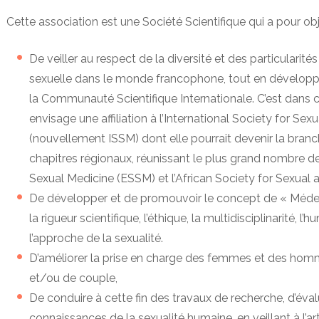
Cette association est une Société Scientifique qui a pour obj
De veiller au respect de la diversité et des particularit
sexuelle dans le monde francophone, tout en développ
la Communauté Scientifique Internationale. C’est dans c
envisage une affiliation à l’International Society for S
(nouvellement ISSM) dont elle pourrait devenir la bran
chapitres régionaux, réunissant le plus grand nombre d
Sexual Medicine (ESSM) et l’African Society for Sexual
De développer et de promouvoir le concept de « Médeci
la rigueur scientifique, l’éthique, la multidisciplinarité, 
l’approche de la sexualité.
D’améliorer la prise en charge des femmes et des homme
et/ou de couple,
De conduire à cette fin des travaux de recherche, d’éval
connaissances de la sexualité humaine, en veillant à l’ar