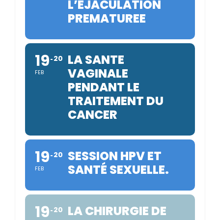
L’EJACULATION
PREMATUREE
19
LA SANTE
20
VAGINALE
FEB
PENDANT LE
TRAITEMENT DU
CANCER
19
SESSION HPV ET
20
SANTÉ SEXUELLE.
FEB
19
LA CHIRURGIE DE
20