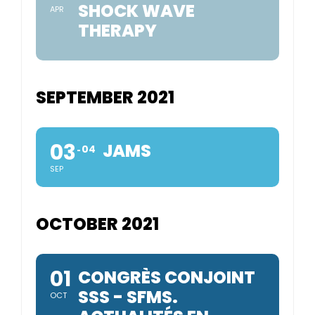
SHOCK WAVE
APR
THERAPY
SEPTEMBER 2021
03
JAMS
04
SEP
OCTOBER 2021
01
CONGRÈS CONJOINT
SSS - SFMS.
OCT