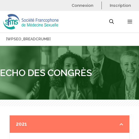
Aller
Connexion
Inscription
au
contenu
[WPSEO_BREADCRUMB]
Menu
ECHO DES CONGRÈS
2021