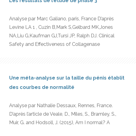
Les résultats de l’étude de phase 3
Analyse par Marc Galiano, paris, France D’après
Levine LA 1 , Cuzin B,Mark S,Gelbard MK,Jones
NA,Liu G,Kaufman GJ,Tursi JP, Ralph DJ. Clinical
Safety and Effectiveness of Collagenase
Une méta-analyse sur la taille du pénis établit
des courbes de normalité
Analyse par Nathalie Dessaux, Rennes, France.
D’après l’article de Veale, D., Miles, S., Bramley, S.,
Muir, G. and Hodsoll, J. (2015), Am I normal? A