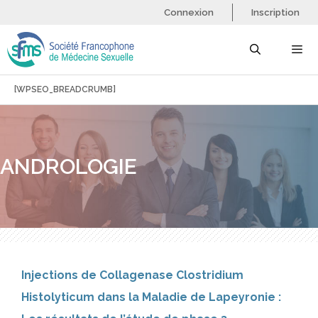
Aller
Connexion
Inscription
au
contenu
[WPSEO_BREADCRUMB]
Menu
ANDROLOGIE
Injections de Collagenase Clostridium
Histolyticum dans la Maladie de Lapeyronie :