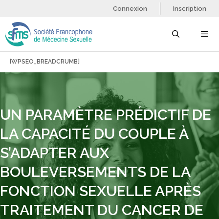
Aller
Connexion
Inscription
au
contenu
[WPSEO_BREADCRUMB]
Menu
UN PARAMÈTRE PRÉDICTIF DE
LA CAPACITÉ DU COUPLE À
S’ADAPTER AUX
BOULEVERSEMENTS DE LA
FONCTION SEXUELLE APRÈS
TRAITEMENT DU CANCER DE