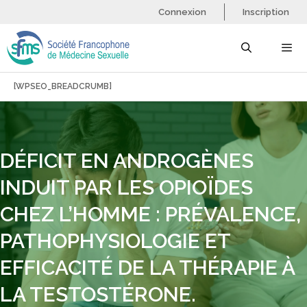
Aller
Connexion
Inscription
au
contenu
[WPSEO_BREADCRUMB]
Menu
DÉFICIT EN ANDROGÈNES
INDUIT PAR LES OPIOÏDES
CHEZ L’HOMME : PRÉVALENCE,
PATHOPHYSIOLOGIE ET
EFFICACITÉ DE LA THÉRAPIE À
LA TESTOSTÉRONE.