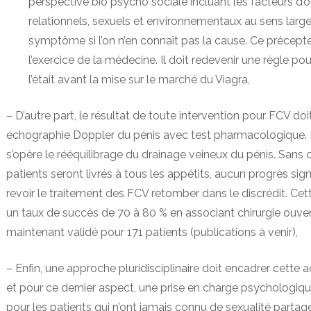
perspective bio psycho sociale incluant les facteurs d’o
relationnels, sexuels et environnementaux au sens large
symptôme si l’on n’en connaît pas la cause. Ce précept
l’exercice de la médecine. Il doit redevenir une règle pou
l’était avant la mise sur le marché du Viagra,
– D’autre part, le résultat de toute intervention pour FCV doi
échographie Doppler du pénis avec test pharmacologique. De 
s’opère le rééquilibrage du drainage veineux du pénis. Sans 
patients seront livrés à tous les appétits, aucun progrès signi
revoir le traitement des FCV retomber dans le discrédit. Ce
un taux de succès de 70 à 80 % en associant chirurgie ouve
maintenant validé pour 171 patients (publications à venir),
– Enfin, une approche pluridisciplinaire doit encadrer cette a
et pour ce dernier aspect, une prise en charge psychologiqu
pour les patients qui n’ont jamais connu de sexualité partag