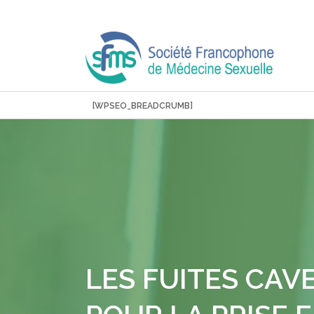
Aller
au
contenu
[WPSEO_BREADCRUMB]
LES FUITES CAV