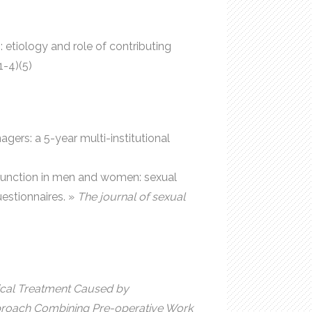
0: etiology and role of contributing
71-4)(5)
nagers: a 5-year multi-institutional
ysfunction in men and women: sexual
estionnaires. »
The journal of sexual
dical Treatment Caused by
proach Combining Pre-operative Work