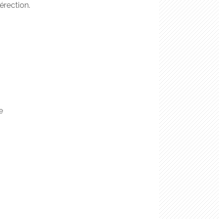
érection.
e