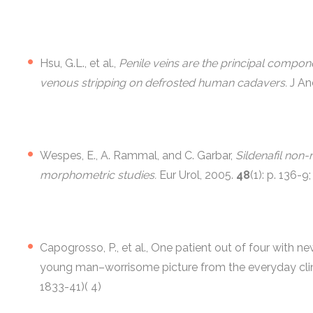
Hsu, G.L., et al.,
Penile veins are the principal component
venous stripping on defrosted human cadavers.
J An
Wespes, E., A. Rammal, and C. Garbar,
Sildenafil no
morphometric studies.
Eur Urol, 2005.
48
(1): p. 136-9
Capogrosso, P., et al., One patient out of four with n
young man–worrisome picture from the everyday clini
1833-41)( 4)