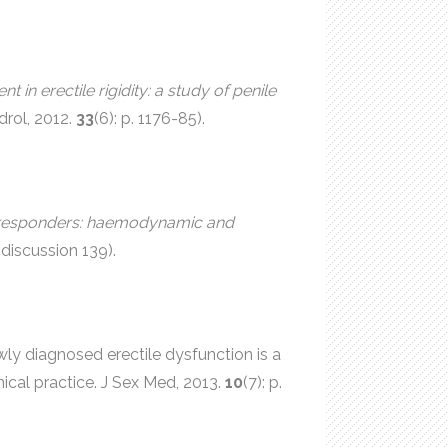
 in erectile rigidity: a study of penile
drol, 2012.
33
(6): p. 1176-85).
n-responders: haemodynamic and
; discussion 139).
ewly diagnosed erectile dysfunction is a
cal practice. J Sex Med, 2013.
10
(7): p.