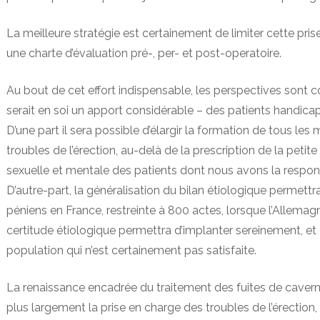
La meilleure stratégie est certainement de limiter cette pris
une charte d’évaluation pré-, per- et post-operatoire.
Au bout de cet effort indispensable, les perspectives sont c
serait en soi un apport considérable – des patients handica
D’une part il sera possible d’élargir la formation de tous les
troubles de l’érection, au-delà de la prescription de la petite 
sexuelle et mentale des patients dont nous avons la respons
D’autre-part, la généralisation du bilan étiologique permett
péniens en France, restreinte à 800 actes, lorsque l’Allemag
certitude étiologique permettra d’implanter sereinement, et
population qui n’est certainement pas satisfaite.
La renaissance encadrée du traitement des fuites de cavern
plus largement la prise en charge des troubles de l’érection