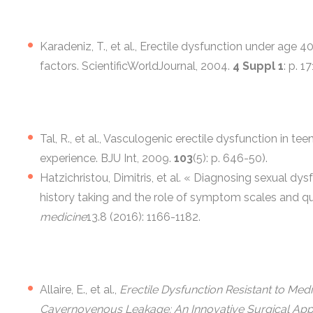
Karadeniz, T., et al., Erectile dysfunction under age 4
factors. ScientificWorldJournal, 2004.
4 Suppl 1
: p. 1
Tal, R., et al., Vasculogenic erectile dysfunction in tee
experience. BJU Int, 2009.
103
(5): p. 646-50).
Hatzichristou, Dimitris, et al. « Diagnosing sexual d
history taking and the role of symptom scales and qu
medicine
13.8 (2016): 1166-1182.
Allaire, E., et al.,
Erectile Dysfunction Resistant to Me
Cavernovenous Leakage: An Innovative Surgical Ap