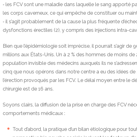
⁃ les FCV sont une maladie dans laquelle le sang apporté pa
les corps caverneux, ce qui empêche de constituer ou mainte
⁃ il s’agit probablement de la cause la plus fréquente d’é
dysfonctions érectiles (2), y compris des injections intra-ca
Bien que l’épidémiologie soit imprécise, il pourrait s’agir 
millions aux États-Unis. Un à 2 % des hommes de moins de 25
population invisible des médecins auxquels ils ne s’adresse
cinq que nous opérons dans notre centre a eu des idées de s
l’érection provoqués par les FCV. Le délai moyen entre le 
chirurgie est de 16 ans.
Soyons clairs, la diffusion de la prise en charge des FCV né
comportements médicaux :
Tout d’abord, la pratique d’un bilan étiologique pour to