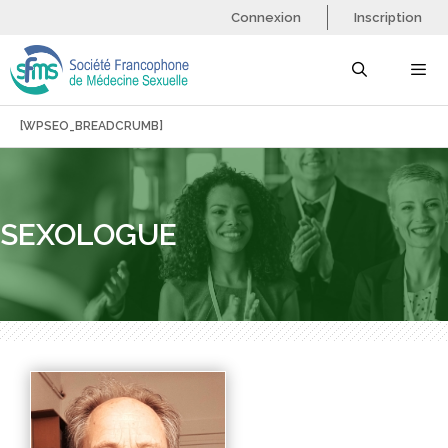
Aller
Connexion
Inscription
au
contenu
[WPSEO_BREADCRUMB]
Menu
SEXOLOGUE