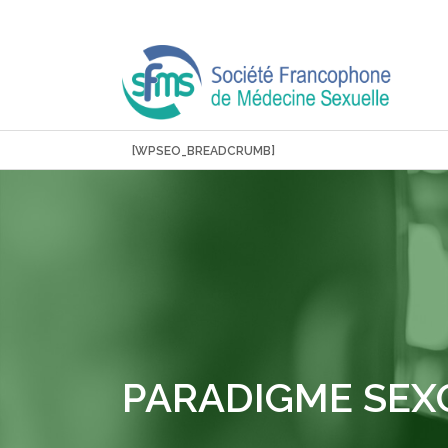
Aller
au
contenu
[WPSEO_BREADCRUMB]
PARADIGME SEX