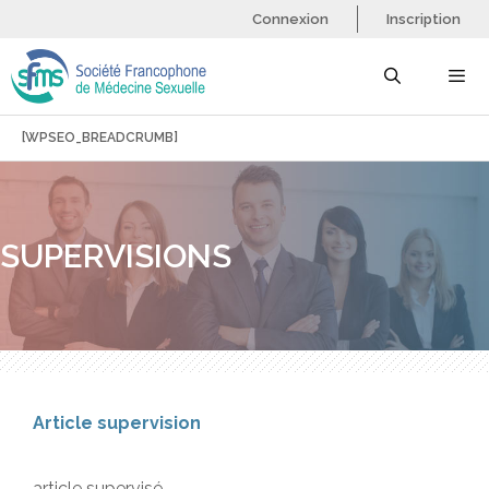
Aller
Connexion
Inscription
au
contenu
[WPSEO_BREADCRUMB]
Menu
SUPERVISIONS
Article supervision
article supervisé